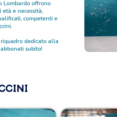
no Lombardo offrono
i età e necessità,
ualificati, competenti e
cini.
l riquadro dedicato alla
e abbonati subito!
CCINI