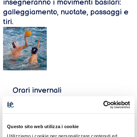
insegneranno i movimenti basilari:
galleggiamento, nuotate, passaggi e
tiri.
Orari invernali
Anno
2021/22
Questo sito web utilizza i cookie
Utilizziamo i cookie per personalizzare contenuti ed