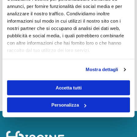
I corsi di acqua gol offerti dalle
annunci, per fornire funzionalità dei social media e per
Piscine di Alzano Lombardo
analizzare il nostro traffico. Condividiamo inoltre
sono composti da lezioni della
informazioni sul modo in cui utilizzi il nostro sito con i
nostri partner che si occupano di analisi dei dati web,
durata di 45 minuti al mercoledì.
pubblicità e social media, i quali potrebbero combinarle
Scarica il volantino dei corsi
con altre informazioni che hai fornito loro o che hanno
tramite il pulsante a fine pagina!
raccolto dal tuo utilizzo dei loro servizi.
MERCOLEDÌ
Mostra dettagli
15:35
Accetta tutti
Scarica il pdf dei corsi
Personalizza